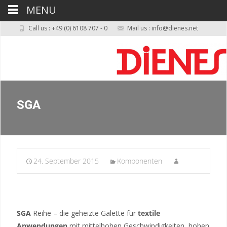
MENU
Call us : +49 (0) 6108 707 - 0
Mail us : info@dienes.net
SGA
24. September 2015
Komponenten
SGA
Reihe – die geheizte Galette für
textile
Anwendungen
mit mittelhohen Geschwindigkeiten, hohen